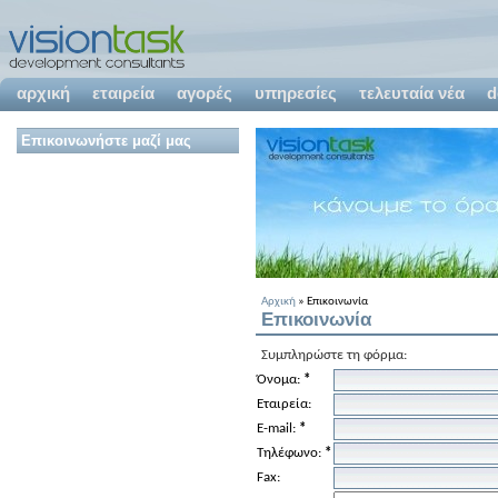
αρχική
εταιρεία
αγορές
υπηρεσίες
τελευταία νέα
d
Επικοινωνήστε μαζί μας
Αρχική
» Επικοινωνία
Επικοινωνία
Συμπληρώστε τη φόρμα:
Όνομα:
*
Εταιρεία:
E-mail:
*
Τηλέφωνο:
*
Fax: